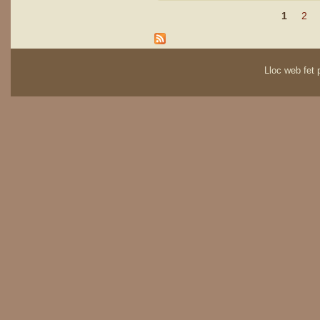
1
2
Páginas
Lloc web fet p