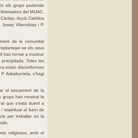
ts els grups pastorals
d’Animadors del MIJAC,
Càritas, Acció Catòlica
Josep Vilarrubias i P.
cament de la comunitat
replantejar-se els seus
ll han tornat a mostrar
precipitada. Totes les
ltra estan disconformes
. Askaiturrieta, s’hagi
ar el tancament de la
ls grups han mostrat la
oral que s’està duent a
espiritual al barri de
le per treballar en la
ials.
eis religiosos, amb el