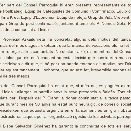
 Per part del Consell Parroquial hi eren presents representants de to
 Postbateig, Equip de Catequistes de Comunió i Confirmació, Equip 
 Kina Kreu, Equip d’Economia, Equip de neteja, Grup de Vida Creixent, 
gia i Grup de post-confirmació, juntament amb els P. Nemesi Solà, P. 
s de la comunitat a Lleida.
l Provincial Askaiturrieta ha concretat alguns dels motius del tan
finals del mes d’agost, explicant que la manca de vocacions els ha fet 
 com reforçar altres comunitats. No obstant això, els membres del Conse
ran dolor que els està causant aquesta decisió que consideren massa 
oincideixen a dir que, si bé per una banda entenen els motius, per l’a
r aquest tancament, i sobretot, que aquest fet, irreversible segons el P
ni de tres mesos.
del Consell Parroquial ha estat que, si més no, es pogués ajorn
 Lleida i allargar un parell d’anys la seva presència a Balàfia. Tots e
uiats per l’esperit del P. Claret, a donar continuïtat a la tasca past
e durant més de 50 anys ha estat punt neuràlgic, de cohesió social i 
oincideixen que aquesta urgència en el tancament és un gran obstac
structures laiques per a l’organització i gestió de les activitats parroqu
 Bisbe Salvador Giménez ha garantit la continuïtat de tots els serv