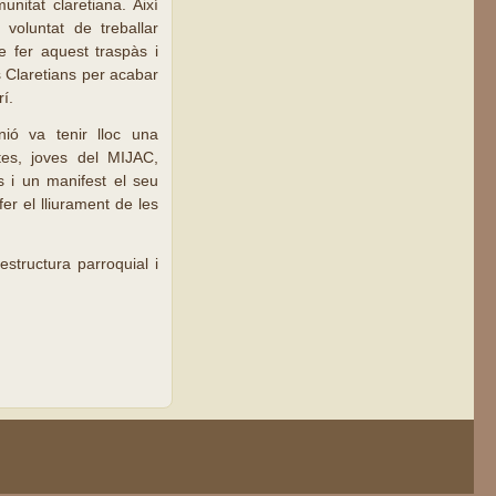
itat claretiana. Així
voluntat de treballar
e fer aquest traspàs i
s Claretians per acabar
í.
ió va tenir lloc una
stes, joves del MIJAC,
s i un manifest el seu
er el lliurament de les
structura parroquial i