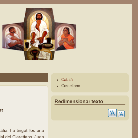
Català
Castellano
Redimensionar texto
et
fia, ha tingut lloc una
al del Claretians, Juan