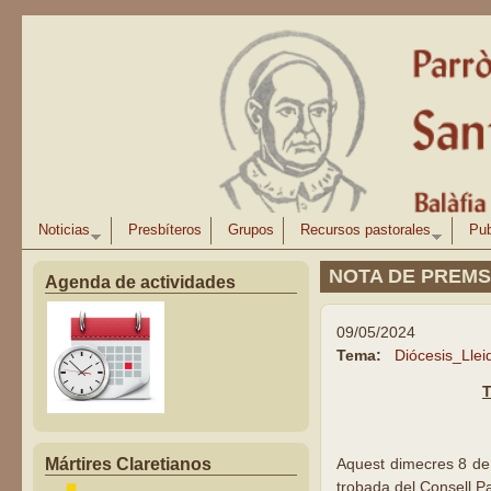
Pasar al contenido principal
Noticias
Presbíteros
Grupos
Recursos pastorales
Pub
NOTA DE PREM
Agenda de actividades
09/05/2024
Tema:
Diócesis_Llei
T
Mártires Claretianos
Aquest dimecres 8 de m
trobada del Consell Pa