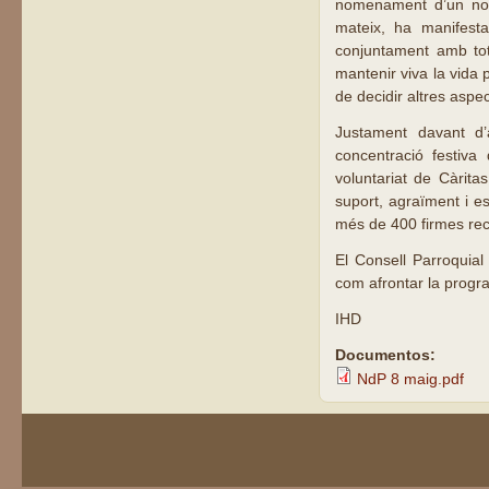
nomenament d’un nou 
mateix, ha manifesta
conjuntament amb tots
mantenir viva la vida
de decidir altres aspe
Justament davant d’
concentració festiva
voluntariat de Càrita
suport, agraïment i es
més de 400 firmes re
El Consell Parroquial
com afrontar la p
IHD
Documentos:
NdP 8 maig.pdf