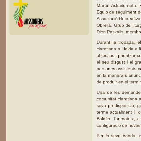
Martín Askaiturrieta.
Equip de seguiment de
Associació Recreativa
Obrera, Grup de litúr
Dion Paskalis, membre
Durant la trobada, e
claretiana a Lleida a 
objectius i prioritzar
el seu disgust i el g
persones assistents c
en la manera d’anuncia
de produir en el termi
Una de les demandes 
comunitat claretiana a
seva predisposició, g
terme actualment i qu
Balàfia. Tanmateix, c
configuració de noves e
Per la seva banda, el