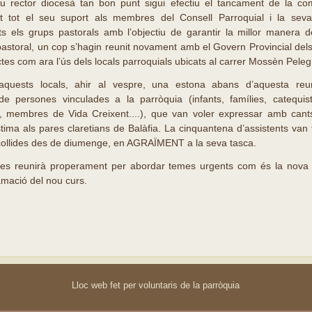
rector diocesà tan bon punt sigui efectiu el tancament de la comun
t tot el seu suport als membres del Consell Parroquial i la seva 
 els grups pastorals amb l’objectiu de garantir la millor manera d
 pastoral, un cop s’hagin reunit novament amb el Govern Provincial del
ctes com ara l’ús dels locals parroquials ubicats al carrer Mossèn Pelegr
aquests locals, ahir al vespre, una estona abans d’aquesta reun
 de persones vinculades a la parròquia (infants, famílies, catequi
s, membres de Vida Creixent....), que van voler expressar amb cant
tima als pares claretians de Balàfia. La cinquantena d’assistents van f
collides des de diumenge, en AGRAÏMENT a la seva tasca.
 es reunirà properament per abordar temes urgents com és la nova e
rogramació del nou curs.
Lloc web fet per voluntaris de la parròquia