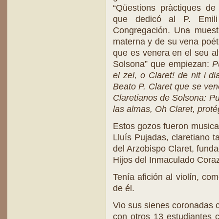
“Qüestions pràctiques de
que dedicó al P. Emil
Congregación. Una muest
materna y de su vena poéti
que es venera en el seu alt
Solsona” que empiezan:
P
el zel, o Claret! de nit i d
Beato P. Claret que se vene
Claretianos de Solsona: Pu
las almas, Oh Claret, prot
Estos gozos fueron musica
Lluís Pujadas, claretiano t
del Arzobispo Claret, fund
Hijos del Inmaculado Cora
Tenía afición al violín, c
de él.
Vio sus sienes coronadas 
con otros 13 estudiantes c