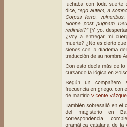
luchaba con toda suerte d
dice, “
ego autem, a somno 
Corpus ferro, vulneribu
Nonne post pugnam Deus
redimiet?”
[Y yo, desperta
¿Voy a entregar mi cuerp
muerte? ¿No es cierto que 
sienes con la diadema del
traducción de su nombre 
Con esto decía más de lo 
cursando la lógica en Sols
Según un compañero s
frecuencia en griego, con 
de martirio
Vicente Vázque
También sobresalió en el cu
del magisterio en Bar
correspondencia –comp
gramática catalana de la 