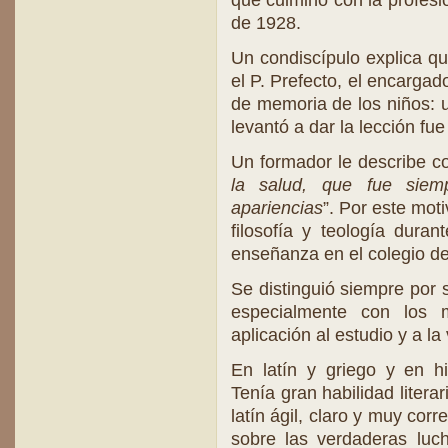
que culminó con la profesió
de 1928.
Un condiscípulo explica q
el P. Prefecto, el encargad
de memoria de los niños: u
levantó a dar la lección fu
Un formador le describe 
la salud, que fue sie
apariencias
”. Por este mot
filosofía y teología dura
enseñanza en el colegio d
Se distinguió siempre por s
especialmente con los
aplicación al estudio y a la 
En latín y griego y en hi
Tenía gran habilidad litera
latín ágil, claro y muy cor
sobre las verdaderas luc