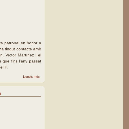
sta patronal en honor a
 ha tingut contacte amb
n. Víctor Martínez i el
s que fins l’any passat
el P.
sobre El
Llegeix més
bisbe
Daniel
presideix
a
la missa
patronal
a la
parròquia
Sant
Antoni M.
Claret