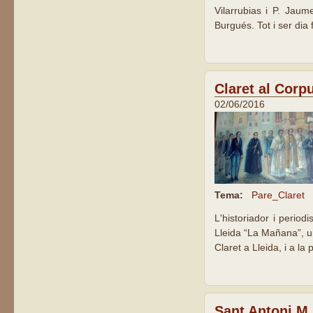
Vilarrubias i P. Jaum
Burgués. Tot i ser dia 
Claret al Corp
02/06/2016
Tema:
Pare_Claret
L'historiador i period
Lleida “La Mañana”, un
Claret a Lleida, i a la
Sant Antoni M.