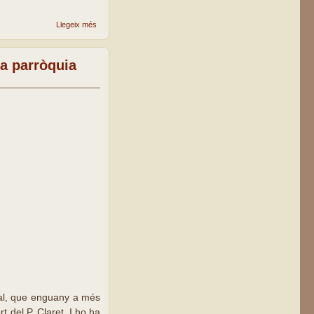
sobre
Llegeix més
Celebració
patronal a
la
la parròquia
parròquia
Claret de
Lleida
nal, que enguany a més
 del P. Claret. I ho ha