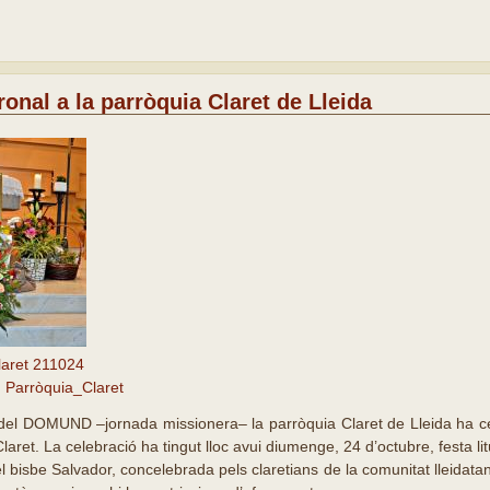
ronal a la parròquia Claret de Lleida
laret 211024
Parròquia_Claret
 del DOMUND –jornada missionera– la parròquia Claret de Lleida ha cel
laret. La celebració ha tingut lloc avui diumenge, 24 d’octubre, festa li
l bisbe Salvador, concelebrada pels claretians de la comunitat lleidatana