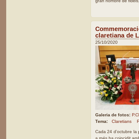
gran nombre de fidels,
Commemoració d
claretiana de L
25/10/2020
Galeria de fotos:
P.C
Tema:
Claretians
P
Cada 24 d’octubre la 
a més ha coincidit am