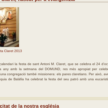
ta Claret 2013
calendari la festa de sant Antoni M. Claret, que se celebra el 24 d’o
ada any amb la setmana del DOMUND, res més apropiat per celebra
’una congregació també missionera: els pares claretians. Per això, av
òquia de Balàfia ha celebrat la festa del seu patró amb una eucaristi
citat de la nostra església