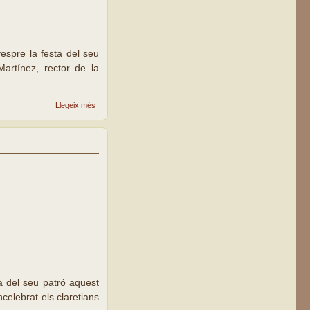
espre la festa del seu
artínez, rector de la
sobre
Llegeix més
Celebració
de la festa
patronal a
la
parròquia
Claret, de
Lleida
ta del seu patró aquest
celebrat els claretians