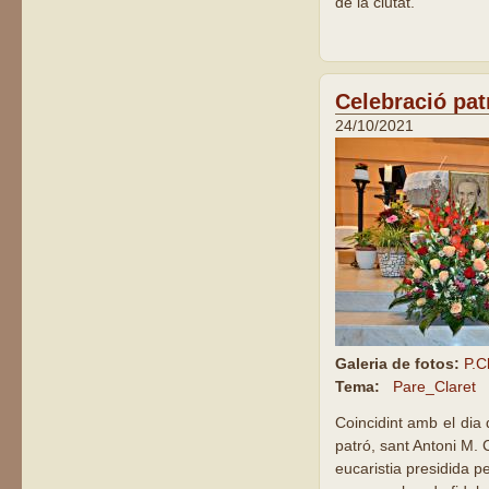
de la ciutat.
Celebració pat
24/10/2021
Galeria de fotos:
P.C
Tema:
Pare_Claret
Coincidint amb el dia
patró, sant Antoni M. C
eucaristia presidida pe