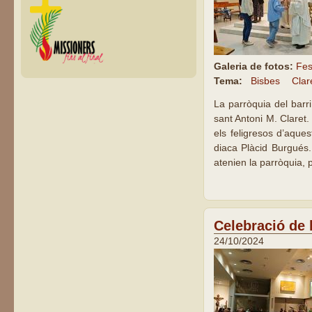
Galeria de fotos:
Fes
Tema:
Bisbes
Clar
La parròquia del barr
sant Antoni M. Claret
els feligresos d’aque
diaca Plàcid Burgués.
atenien la parròquia, p
Celebració de l
24/10/2024