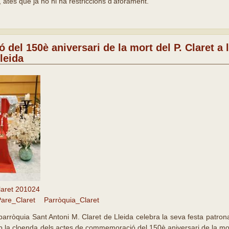
 atès que ja no hi ha restriccions d’aforament.
el 150è aniversari de la mort del P. Claret a 
leida
laret 201024
are_Claret
Parròquia_Claret
parròquia Sant Antoni M. Claret de Lleida celebra la seva festa patro
b la cloenda dels actes de commemoració del 150è aniversari de la mort