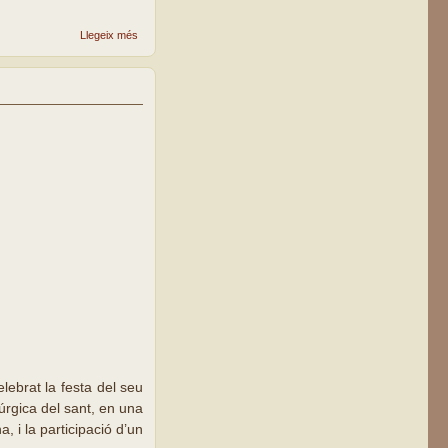
sobre La
Llegeix més
parroquia
Claret de
Lleida
celebra
la festa
del seu
patró
ebrat la festa del seu
túrgica del sant, en una
, i la participació d’un