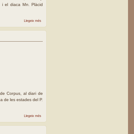
, i el diaca Mn. Plàcid
sobre La
Llegeix més
parròquia
de
Balàfia
celebra
la seva
festa
patronal
t de Corpus, al diari de
na de les estades del P.
sobre
Llegeix més
Claret
al
Corpus
de