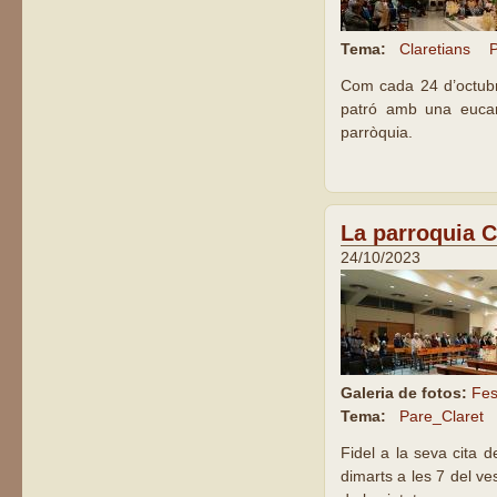
Tema:
Claretians
P
Com cada 24 d’octubre
patró amb una eucari
parròquia.
La parroquia Cl
24/10/2023
Galeria de fotos:
Fes
Tema:
Pare_Claret
Fidel a la seva cita 
dimarts a les 7 del v