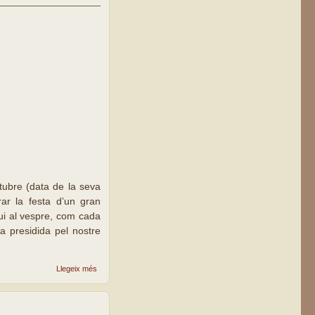
1846
ctubre (data de la seva
r la festa d’un gran
ui al vespre, com cada
a presidida pel nostre
sobre Sant
Llegeix més
Antoni M.
Claret,
nascut per
a