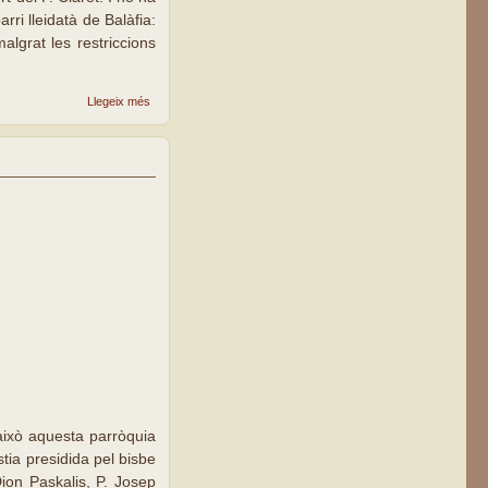
ri lleidatà de Balàfia:
algrat les restriccions
sobre
Llegeix més
Commemoració
del 150è
aniversari de la
mort del P.
Claret a la
parròquia
claretiana de
Lleida
r això aquesta parròquia
tia presidida pel bisbe
Dion Paskalis, P. Josep