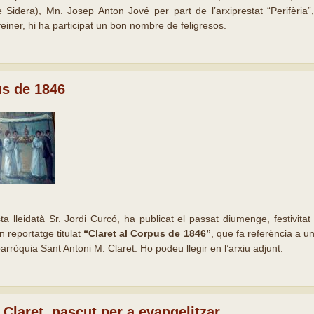
e Sidera), Mn. Josep Anton Jové per part de l’arxiprestat “Perifèria”
feiner, hi ha participat un bon nombre de feligresos.
us de 1846
ista lleidatà Sr. Jordi Curcó, ha publicat el passat diumenge, festivita
 reportatge titulat
“Claret al Corpus de 1846”
, que fa referència a u
 parròquia Sant Antoni M. Claret. Ho podeu llegir en l’arxiu adjunt.
 Claret, nascut per a evangelitzar