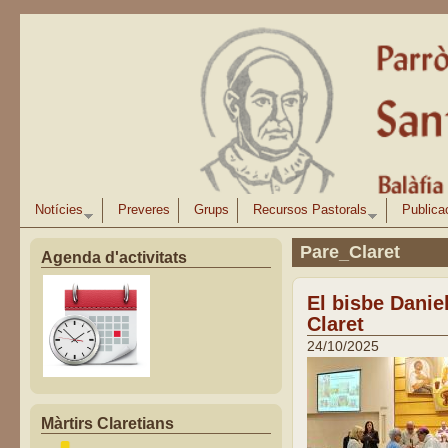
Vés al contingut
Notícies
Preveres
Grups
Recursos Pastorals
Publica
Pare_Claret
Agenda d'activitats
El bisbe Danie
Claret
24/10/2025
Màrtirs Claretians