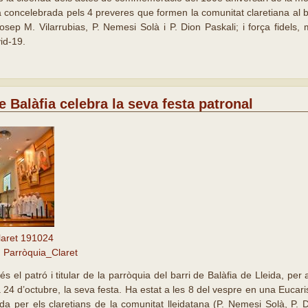
 concelebrada pels 4 preveres que formen la comunitat claretiana al bar
sep M. Vilarrubias, P. Nemesi Solà i P. Dion Paskali; i força fidels, m
id-19.
e Balàfia celebra la seva festa patronal
laret 191024
Parròquia_Claret
és el patró i titular de la parròquia del barri de Balàfia de Lleida, pe
24 d’octubre, la seva festa. Ha estat a les 8 del vespre en una Eucaris
da per els claretians de la comunitat lleidatana (P. Nemesi Solà, P. 