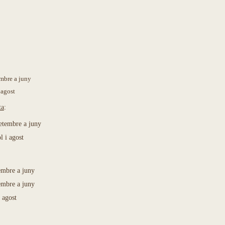
embre a juny
i agost
ta
:
 setembre a juny
ol i agost
tembre a juny
tembre a juny
i agost