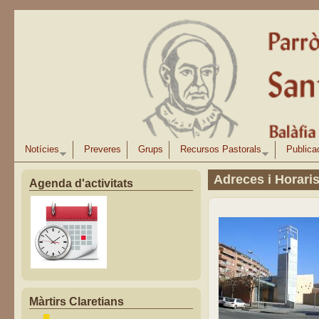
Vés al contingut
Notícies
Preveres
Grups
Recursos Pastorals
Publica
Adreces i Horari
Agenda d'activitats
Màrtirs Claretians