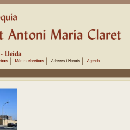
cions
Màrtirs claretians
Adreces i Horaris
Agenda
s