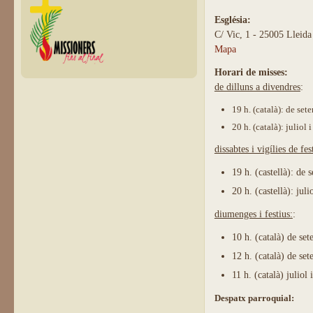
Església:
C/ Vic, 1 - 25005 Lleida
Mapa
Horari de misses:
de dilluns a divendres
:
19 h. (
català
): de set
20 h. (
català
): juliol 
dissabtes i vigílies de fes
19 h. (castellà): de
20 h. (castellà): juli
diumenges i festius:
:
10 h. (català) de se
12 h. (català) de se
11 h. (català) juliol 
Despatx parroquial: