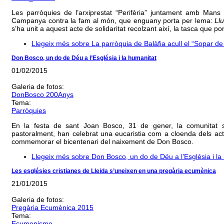
Les parròquies de l’arxiprestat “Perifèria” juntament amb Mans 
Campanya contra la fam al món, que enguany porta per lema:
Ll
s’ha unit a aquest acte de solidaritat recolzant així, la tasca que 
Llegeix més
sobre La parròquia de Balàfia acull el “Sopar de
Don Bosco, un do de Déu a l’Església i la humanitat
01/02/2015
Galeria de fotos:
DonBosco 200Anys
Tema:
Parròquies
En la festa de sant Joan Bosco, 31 de gener, la comunitat s
pastoralment, han celebrat una eucaristia com a cloenda dels acte
commemorar el bicentenari del naixement de Don Bosco.
Llegeix més
sobre Don Bosco, un do de Déu a l’Església i la
Les esglésies cristianes de Lleida s’uneixen en una pregària ecumènica
21/01/2015
Galeria de fotos:
Pregària Ecumènica 2015
Tema:
Ecumenisme