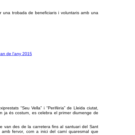
r una trobada de beneficiaris i voluntaris amb una
ran de l’any 2015
prestats “Seu Vella” i “Perifèria” de Lleida ciutat,
com ja és costum, es celebra el primer diumenge de
 van des de la carretera fins al santuari del Sant
t amb fervor, com a inici del camí quaresmal que