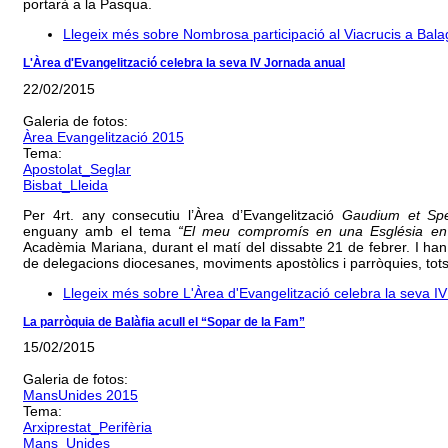
portarà a la Pasqua.
Llegeix més
sobre Nombrosa participació al Viacrucis a Bala
L'Àrea d'Evangelització celebra la seva IV Jornada anual
22/02/2015
Galeria de fotos:
Àrea Evangelització 2015
Tema:
Apostolat_Seglar
Bisbat_Lleida
Per 4rt. any consecutiu l’Àrea d’Evangelització
Gaudium et Sp
enguany amb el tema
“El meu compromís en una Església en
Acadèmia Mariana, durant el matí del dissabte 21 de febrer. I h
de delegacions diocesanes, moviments apostòlics i parròquies, tots 
Llegeix més
sobre L'Àrea d'Evangelització celebra la seva I
La parròquia de Balàfia acull el “Sopar de la Fam”
15/02/2015
Galeria de fotos:
MansUnides 2015
Tema:
Arxiprestat_Perifèria
Mans_Unides