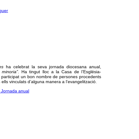
guer
es
ha celebrat la seva jornada diocesana anual,
 minoria”.
Ha tingut lloc a la Casa de l’Església-
an participat un bon nombre de persones procedents
ells vinculats d’alguna manera a l’evangelització.
V Jornada anual