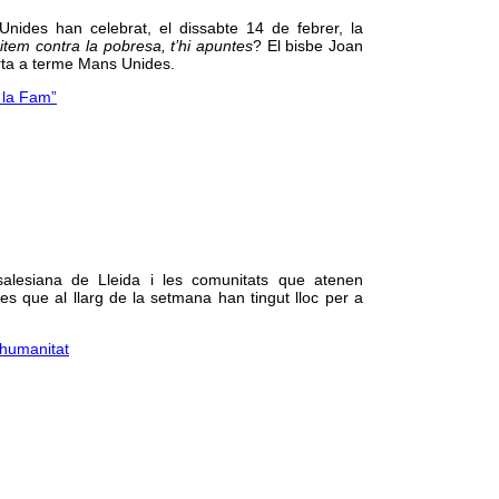
Unides han celebrat, el dissabte 14 de febrer, la
uitem contra la pobresa, t’hi apuntes
? El bisbe Joan
porta a terme Mans Unides.
 la Fam”
alesiana de Lleida i les comunitats que atenen
s que al llarg de la setmana han tingut lloc per a
 humanitat