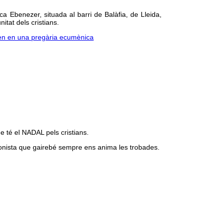
ca Ebenezer, situada al barri de Balàfia, de Lleida,
tat dels cristians.
xen en una pregària ecumènica
 té el NADAL pels cristians.
ionista que gairebé sempre ens anima les trobades.