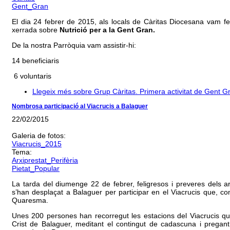
Gent_Gran
El dia 24 febrer de 2015, als locals de Càritas Diocesana vam fe
xerrada sobre
Nutrició per a la Gent Gran.
De la nostra Parròquia vam assistir-hi:
14 beneficiaris
6 voluntaris
Llegeix més
sobre Grup Càritas. Primera activitat de Gent G
Nombrosa participació al Viacrucis a Balaguer
22/02/2015
Galeria de fotos:
Viacrucis_2015
Tema:
Arxiprestat_Perifèria
Pietat_Popular
La tarda del diumenge 22 de febrer, feligresos i preveres dels arxi
s’han desplaçat a Balaguer per participar en el Viacrucis que, 
Quaresma.
Unes 200 persones han recorregut les estacions del Viacrucis que
Crist de Balaguer, meditant el contingut de cadascuna i pregan