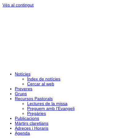
Vés al contingut
Notícies
Índex de notícies
Cercar al web
Preveres
Grups
Recursos Pastorals
Lectures de la missa
Preguem amb l'Evangeli
Pregàries
Publicacions
Màrtirs claretians
Adreces i Horaris
Agenda