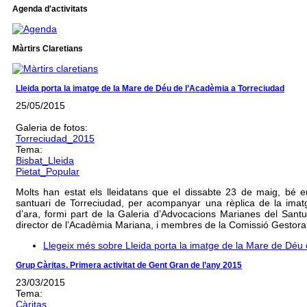
Agenda d'activitats
Màrtirs Claretians
Lleida porta la imatge de la Mare de Déu de l’Acadèmia a Torreciudad
25/05/2015
Galeria de fotos:
Torreciudad_2015
Tema:
Bisbat_Lleida
Pietat_Popular
Molts han estat els lleidatans que el dissabte 23 de maig, bé en
santuari de Torreciudad, per acompanyar una rèplica de la ima
d’ara, formi part de la Galeria d’Advocacions Marianes del Santua
director de l’Acadèmia Mariana, i membres de la Comissió Gestora
Llegeix més
sobre Lleida porta la imatge de la Mare de Déu
Grup Càritas. Primera activitat de Gent Gran de l’any 2015
23/03/2015
Tema:
Càritas