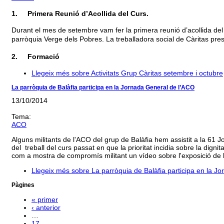
1.
Primera Reunió d’Acollida del Curs.
Durant el mes de setembre vam fer la primera reunió d’acollida del
parròquia Verge dels Pobres. La treballadora social de Càritas presen
2.
Formació
Llegeix més
sobre Activitats Grup Càritas setembre i octubre
La parròquia de Balàfia participa en la Jornada General de l’ACO
13/10/2014
Tema:
ACO
Alguns militants de l'ACO del grup de Balàfia hem assistit a la 61
del treball del curs passat en que la prioritat incidia sobre la dign
com a mostra de compromís militant un vídeo sobre l'exposició de l'
Llegeix més
sobre La parròquia de Balàfia participa en la J
Pàgines
« primer
‹ anterior
…
17