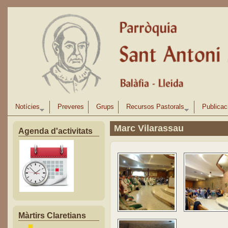
Vés al contingut
Notícies
Preveres
Grups
Recursos Pastorals
Publicac
Marc Vilarassau
Agenda d'activitats
Màrtirs Claretians