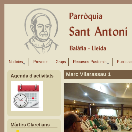
Vés al contingut
Notícies
Preveres
Grups
Recursos Pastorals
Publicac
Marc Vilarassau 1
Agenda d'activitats
Màrtirs Claretians