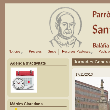
Vés al contingut
Notícies
Preveres
Grups
Recursos Pastorals
Publica
Jornades General
Agenda d'activitats
17/11/2013
Màrtirs Claretians