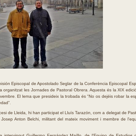
isión Episcopal de Apostolado Seglar de la Conferència Episcopal E
 organitzat les Jornades de Pastoral Obrera. Aquesta és la XIX edició i
ovembre. El lema que presideix la trobada és “No os dejéis robar la es
edad”.
esi de Lleida, hi han participat el Lluís Tarazón, com a delegat de Past
 Josep Anton Belchi, militant del mateix moviment i membre de l'eq
ha intervingut Guillermo Fernández Maíllo, de l'Equipo de Estudios