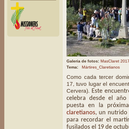
Galeria de fotos:
MasClaret 201
Tema:
Mártires_Claretianos
Como cada tercer domin
17, tuvo lugar el encuent
Cervera).
Este encuentr
celebra desde el año
puesta en la próxi
claretianos
, un nutrid
para recordar el marti
fusilados el 19 de octub