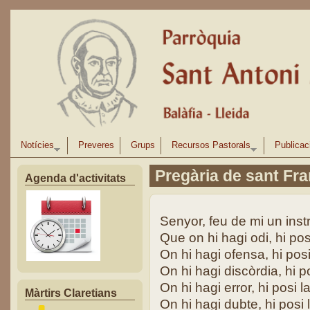
Vés al contingut
Notícies
Preveres
Grups
Recursos Pastorals
Publicac
Pregària de sant Fr
Agenda d'activitats
Senyor, feu de mi un ins
Que on hi hagi odi, hi posi
On hi hagi ofensa, hi posi
On hi hagi discòrdia, hi po
On hi hagi error, hi posi la
Màrtirs Claretians
On hi hagi dubte, hi posi l