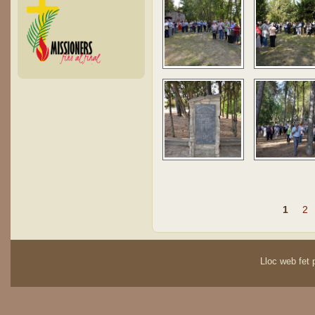
Pàgines
1
2
Lloc web fet p