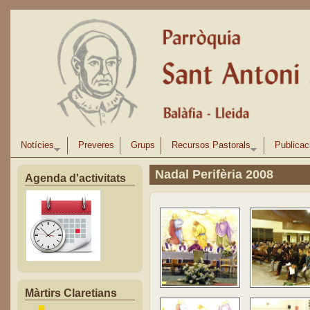
Vés al contingut
Notícies
Preveres
Grups
Recursos Pastorals
Publicac
Nadal Perifèria 2008
Agenda d'activitats
Màrtirs Claretians