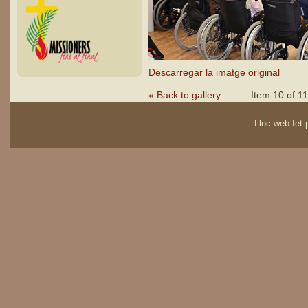
Descarregar la imatge original
« Back to gallery
Item 10 of 11
Lloc web fet p