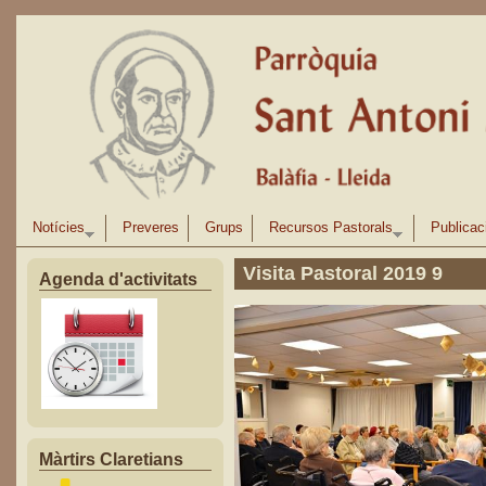
Vés al contingut
Notícies
Preveres
Grups
Recursos Pastorals
Publicac
Visita Pastoral 2019 9
Agenda d'activitats
Màrtirs Claretians