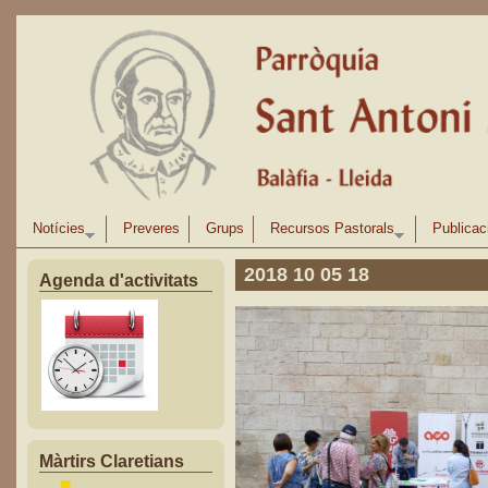
Vés al contingut
Notícies
Preveres
Grups
Recursos Pastorals
Publicac
2018 10 05 18
Agenda d'activitats
Màrtirs Claretians