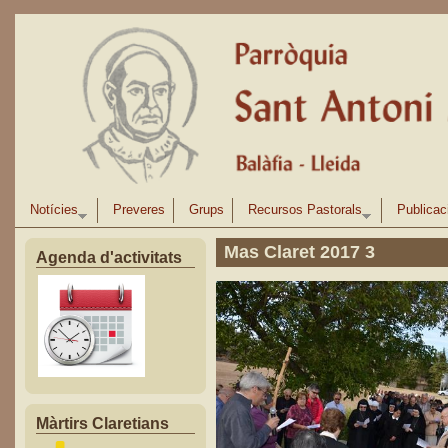
Vés al contingut
Notícies
Preveres
Grups
Recursos Pastorals
Publicac
Mas Claret 2017 3
Agenda d'activitats
Màrtirs Claretians