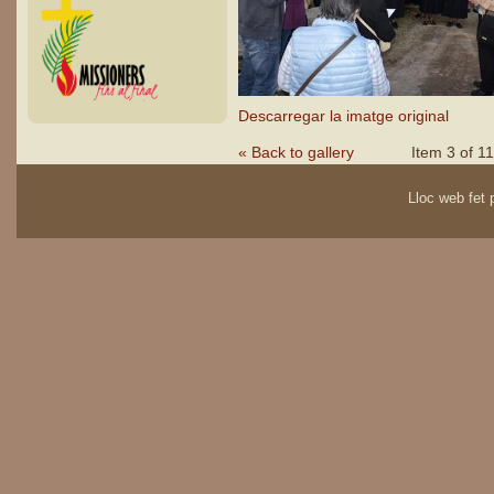
Descarregar la imatge original
« Back to gallery
Item 3 of 11
Lloc web fet p