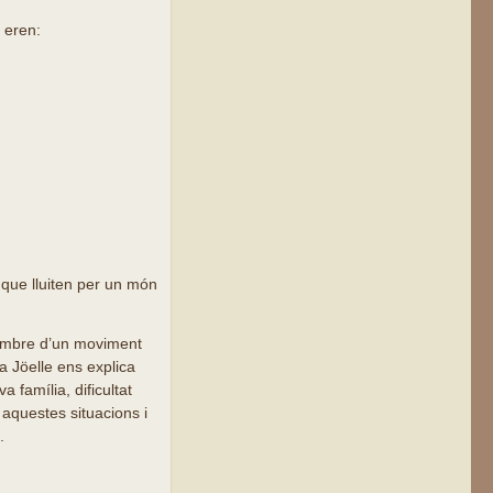
 eren:
s que lluiten per un món
 membre d’un moviment
a Jöelle ens explica
 família, dificultat
 aquestes situacions i
.