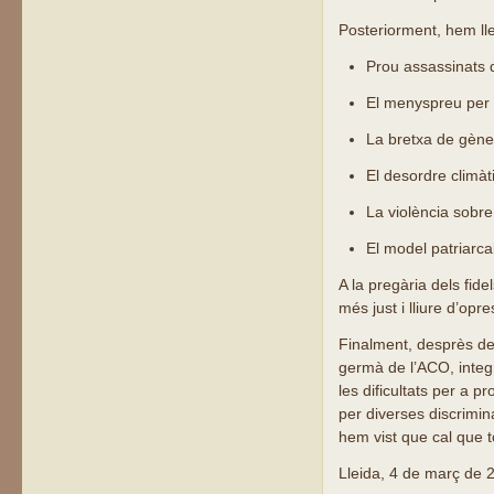
Posteriorment, hem lle
Prou assassinats 
El menyspreu per l
La bretxa de gèner
El desordre climàt
La violència sobre
El model patriarcal
A la pregària dels fid
més just i lliure d’opre
Finalment, desprès de 
germà de l’ACO, integr
les dificultats per a p
per diverses discrimin
hem vist que cal que 
Lleida, 4 de març de 