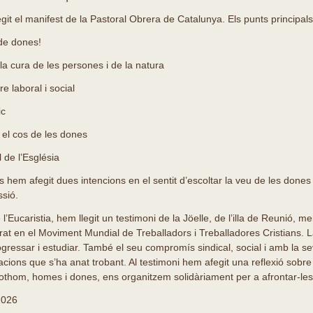
git el manifest de la Pastoral Obrera de Catalunya. Els punts principals
de dones!
a cura de les persones i de la natura
e laboral i social
ic
 el cos de les dones
 de l’Església
els hem afegit dues intencions en el sentit d’escoltar la veu de les done
ssió.
l’Eucaristia, hem llegit un testimoni de la Jöelle, de l’illa de Reunió,
at en el Moviment Mundial de Treballadors i Treballadores Cristians. L
rogressar i estudiar. També el seu compromís sindical, social i amb la seva
acions que s’ha anat trobant. Al testimoni hem afegit una reflexió sobre
tothom, homes i dones, ens organitzem solidàriament per a afrontar-les
2026