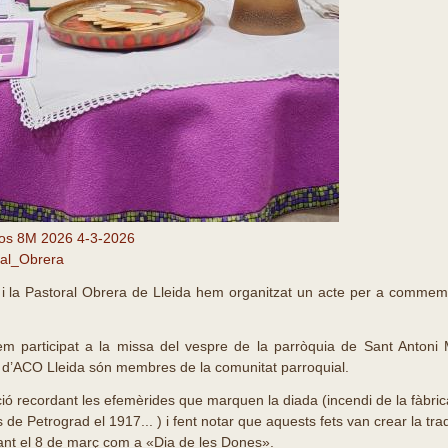
os 8M 2026 4-3-2026
ral_Obrera
i la Pastoral Obrera de Lleida hem organitzat un acte per a commem
 participat a la missa del vespre de la parròquia de Sant Antoni M
s d’ACO Lleida són membres de la comunitat parroquial.
ció recordant les efemèrides que marquen la diada (incendi de la fàbric
de Petrograd el 1917... ) i fent notar que aquests fets van crear la tradi
nt el 8 de març com a «Dia de les Dones».