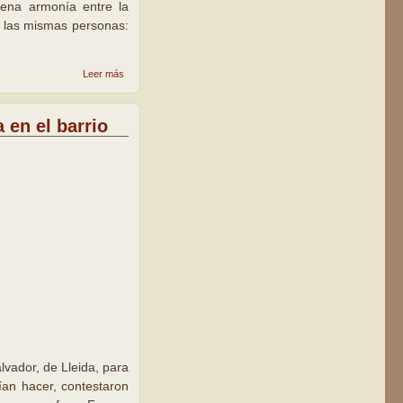
uena armonía entre la
a las mismas personas:
sobre
Leer más
Pardinyes
celebra el
50
 en el barrio
aniversario
de su
parroquia
vador, de Lleida, para
ían hacer, contestaron