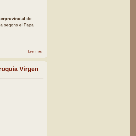
erprovincial de
uia segons el Papa
sobre XV
Leer más
Trobada
Interprovincial
de parròquies
roquia Virgen