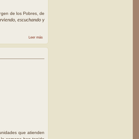
irgen de los Pobres, de
irviendo, escuchando y
sobre
Leer más
Los
vecinos
del Secà
de Sant
Pere
celebran
50 años
de la
parroquia
Virgen de
los
Pobres
munidades que atienden