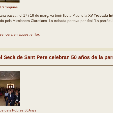
Parroquias
na passat, el 17 i 18 de març, va tenir lloc a Madrid la
XV Trobada Int
ada pels Missioners Claretians. La trobada portava per títol “La parròq
a sencera en aquest enllaç
l Secà de Sant Pere celebran 50 años de la par
ge dels Pobres 50Anys