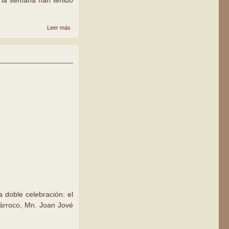
e la semana han tenido
sobre Don
Leer más
Bosco, un
don de
Dios a la
Iglesia y la
humanidad
 doble celebración: el
párroco, Mn. Joan Jové