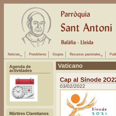
Pasar al contenido principal
Noticias
Presbíteros
Grupos
Recursos pastorales
Publ
Vaticano
Agenda de
actividades
Cap al Sínode 2O2
03/02/2022
Mártires Claretianos