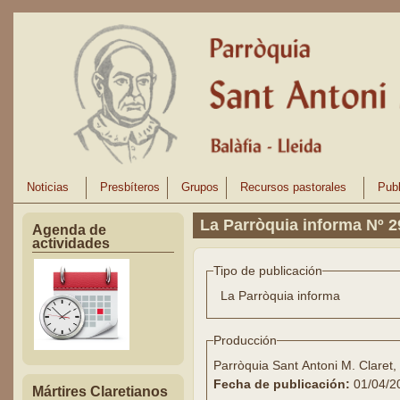
Pasar al contenido principal
Noticias
Presbíteros
Grupos
Recursos pastorales
Publ
La Parròquia informa Nº 2
Agenda de
actividades
Tipo de publicación
La Parròquia informa
Producción
Parròquia Sant Antoni M. Claret,
Fecha de publicación:
01/04/2
Mártires Claretianos