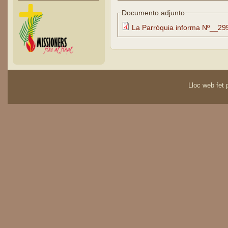
Documento adjunto
La Parròquia informa Nº__29
Lloc web fet p