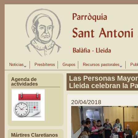
Pasar al contenido principal
Noticias
Presbíteros
Grupos
Recursos pastorales
Publ
Las Personas Mayore
Agenda de
actividades
Lleida celebran la P
20/04/2018
Mártires Claretianos