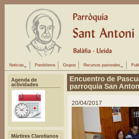
Pasar al contenido principal
Noticias
Presbíteros
Grupos
Recursos pastorales
Publ
Encuentro de Pascua
Agenda de
actividades
parroquia San Anton
20/04/2017
Mártires Claretianos