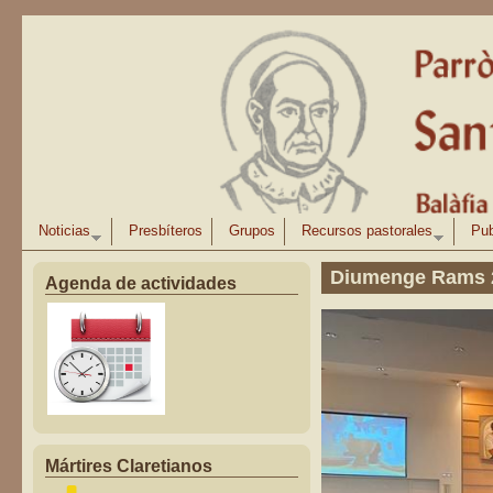
Pasar al contenido principal
Noticias
Presbíteros
Grupos
Recursos pastorales
Pub
Diumenge Rams 
Agenda de actividades
Mártires Claretianos