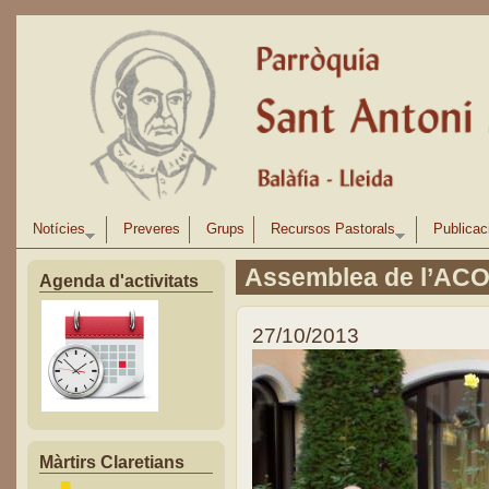
Vés al contingut
Notícies
Preveres
Grups
Recursos Pastorals
Publicac
Assemblea de l’AC
Agenda d'activitats
27/10/2013
Màrtirs Claretians