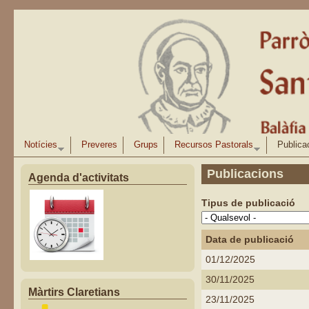
Vés al contingut
Notícies
Preveres
Grups
Recursos Pastorals
Publica
Publicacions
Agenda d'activitats
Tipus de publicació
Data de publicació
01/12/2025
30/11/2025
Màrtirs Claretians
23/11/2025