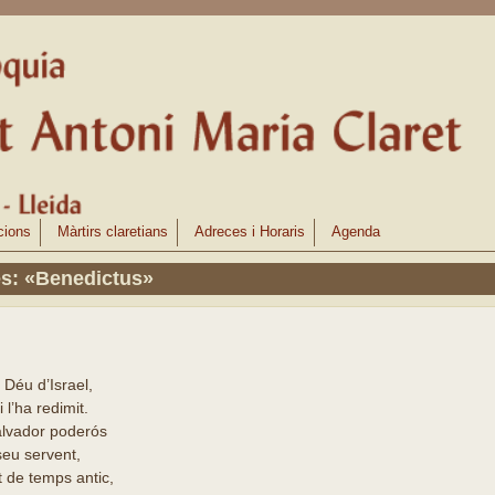
cions
Màrtirs claretians
Adreces i Horaris
Agenda
es: «Benedictus»
 Déu d’Israel,
i l’ha redimit.
salvador poderós
seu servent,
 de temps antic,