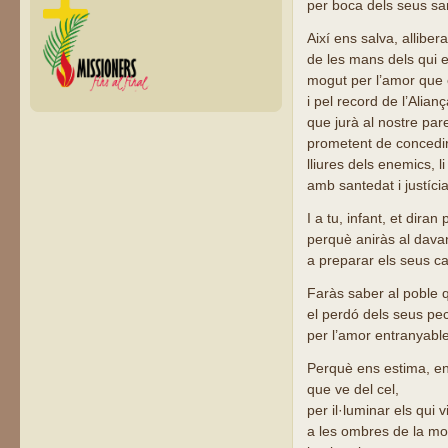
per boca dels seus san
Així ens salva, allibe
de les mans dels qui 
mogut per l’amor que e
i pel record de l’Alian
que jurà al nostre pa
prometent de concedir
lliures dels enemics, l
amb santedat i justícia
I a tu, infant, et diran 
perquè aniràs al dava
a preparar els seus c
Faràs saber al poble qu
el perdó dels seus pec
per l’amor entranyabl
Perquè ens estima, ens
que ve del cel,
per il·luminar els qui v
a les ombres de la mo