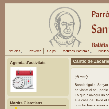
Vés al contingut
Notícies
Preveres
Grups
Recursos Pastorals
Publica
Càntic de Zacari
Agenda d'activitats
(Al matí)
Beneït sigui el Senyor,
ha visitat el seu poble 
Fa que s’aixequi un 
a la casa de David el 
Màrtirs Claretians
com ho havia anunciat