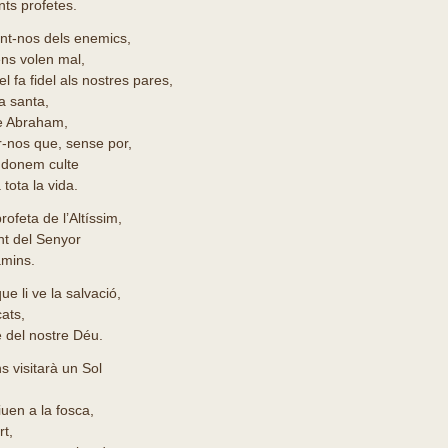
ts profetes.
rant-nos dels enemics,
ens volen mal,
l fa fidel als nostres pares,
ça santa,
re Abraham,
-nos que, sense por,
i donem culte
 tota la vida.
profeta de l’Altíssim,
nt del Senyor
amins.
e li ve la salvació,
ats,
e del nostre Déu.
 visitarà un Sol
iuen a la fosca,
rt,