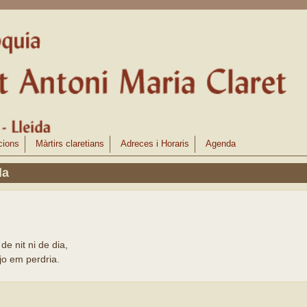
cions
Màrtirs claretians
Adreces i Horaris
Agenda
da
e nit ni de dia,
jo em perdria.