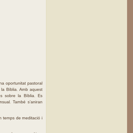
a oportunitat pastoral
e la Bíblia. Amb aquest
 sobre la Bíblia. Es
nsual
.
També s’aniran
un temps de meditació i