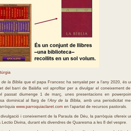
itúrgia
 de la Bíblia
que el papa Francesc ha senyalat per a l’any 2020, és un
et del barri de Balàfia vol aprofitar per a divulgar el coneixement d
 el passat diumenge 1 de març, unes presentacions en powerpoins
sa dominical al llarg de l’
Any de la Bíblia,
amb una periodicitat me
parròquia
www.parroquiaclaret.com
en l’apartat de recursos pastorals.
e divulgació i coneixement de la Paraula de Déu, la parròquia ofereix 
a Lectio Divina, durant els divendres de Quaresma a les 8 del vespre.