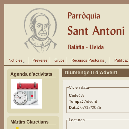
Vés al contingut
Notícies
Preveres
Grups
Recursos Pastorals
Publicac
Diumenge II d'Advent
Agenda d'activitats
Cicle i data
Cicle:
A
Temps:
Advent
Data:
07/12/2025
Lectures
Màrtirs Claretians