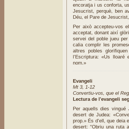
encoratja i us conforta, 
Jesucrist, perquè, ben av
Déu, el Pare de Jesucrist,
Per això accepteu-vos el
acceptat, donant així glòr
servei del poble jueu per
calia complir les promese
altres pobles glorifiqu
l’Escriptura: «Us lloaré 
nom.»
Evangeli
Mt 3, 1-12
Convertiu-vos, que el Reg
Lectura de l'evangeli se
Per aquells dies vingué 
desert de Judea: «Conve
prop.» És d’ell, que deia 
desert: “Obriu una ruta a