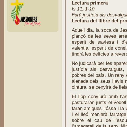
Lectura primera
Is 11, 1-10
Farà justícia als desvalgu
Lectura del llibre del pro
Aquell dia, la soca de Jes
plançó de les seves arrel
esperit de saviesa i d’
valentia, esperit de cone
tindrà les delícies a rever
No judicarà per les aparen
justícia als desvalguts
pobres del país. Un reny 
alenada dels seus llavis m
cintura, se cenyirà de lleia
El llop conviurà amb l’an
pasturaran junts el vedell 
faran amigues l’óssa i la
i el lleó menjarà farratg
sobre el cau de l’escu
l’amagatall de la serp. Ni