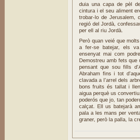
duia una capa de pèl de
cintura i el seu aliment 
trobar-lo de Jerusalem, d
regió del Jordà, confessa
per ell al riu Jordà.
Però quan veié que molts 
a fer-se batejar, els v
ensenyat mai com podreu
Demostreu amb fets que us
pensant que sou fills d
Abraham fins i tot d’aqu
clavada a l’arrel dels arb
bons fruits és tallat i l
aigua perquè us convertiu
poderós que jo, tan poderó
calçat. Ell us batejarà a
pala a les mans per ventar
graner, però la palla, la 