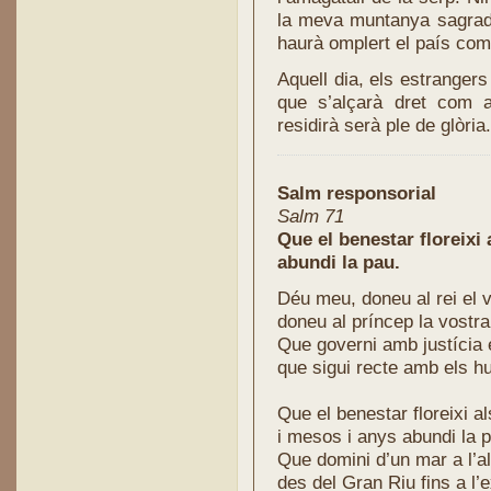
la meva muntanya sagrad
haurà omplert el país com
Aquell dia, els estrangers
que s’alçarà dret com a
residirà serà ple de glòria.
Salm responsorial
Salm 71
Que el benestar floreixi 
abundi la pau.
Déu meu, doneu al rei el v
doneu al príncep la vostra 
Que governi amb justícia e
que sigui recte amb els h
Que el benestar floreixi a
i mesos i anys abundi la 
Que domini d’un mar a l’al
des del Gran Riu fins a l’