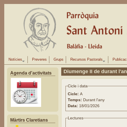
Vés al contingut
Notícies
Preveres
Grups
Recursos Pastorals
Publicac
Diumenge II de durant l'a
Agenda d'activitats
Cicle i data
Cicle:
A
Temps:
Durant l'any
Data:
18/01/2026
Lectures
Màrtirs Claretians