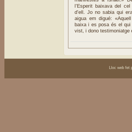
l’Esperit baixava del c
d’ell. Jo no sabia qui er
aigua em digué: «Aquell
baixa i es posa és el qui
vist, i dono testimoniatge
Lloc web fet p