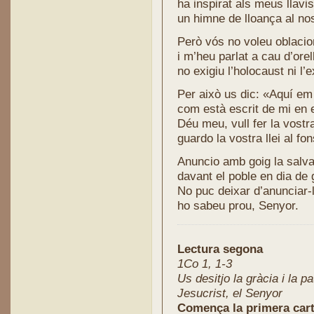
ha inspirat als meus llavi
un himne de lloança al no
Però vós no voleu oblacion
i m’heu parlat a cau d’orel
no exigiu l’holocaust ni l’
Per això us dic: «Aquí em 
com està escrit de mi en el
Déu meu, vull fer la vostra
guardo la vostra llei al fo
Anuncio amb goig la salva
davant el poble en dia de 
No puc deixar d’anunciar-l
ho sabeu prou, Senyor.
Lectura segona
1Co 1, 1-3
Us desitjo la gràcia i la p
Jesucrist, el Senyor
Comença la primera carta