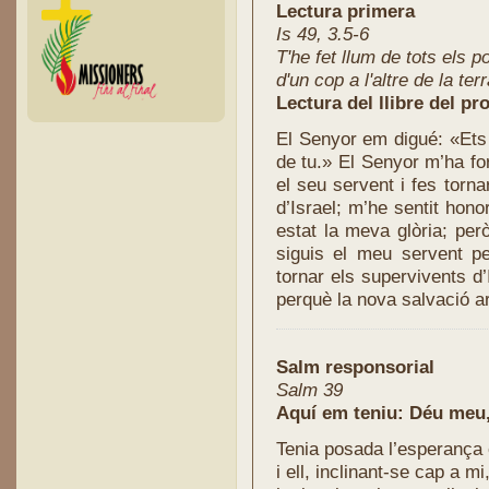
Lectura primera
Is 49, 3.5-6
T'he fet llum de tots els 
d'un cop a l'altre de la ter
Lectura del llibre del pro
El Senyor em digué: «Ets 
de tu.» El Senyor m’ha fo
el seu servent i fes torna
d’Israel; m’he sentit hon
estat la meva glòria; pe
siguis el meu servent per
tornar els supervivents d’I
perquè la nova salvació arr
Salm responsorial
Salm 39
Aquí em teniu: Déu meu, 
Tenia posada l’esperança 
i ell, inclinant-se cap a mi