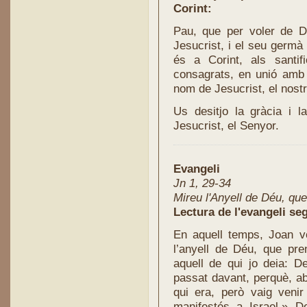
Corint:
Pau, que per voler de D
Jesucrist, i el seu germà
és a Corint, als santifi
consagrats, en unió amb t
nom de Jesucrist, el nostre
Us desitjo la gràcia i 
Jesucrist, el Senyor.
Evangeli
Jn 1, 29-34
Mireu l'Anyell de Déu, qu
Lectura de l'evangeli se
En aquell temps, Joan v
l’anyell de Déu, que pr
aquell de qui jo deia:
passat davant, perquè, aba
qui era, però vaig veni
manifestés a Israel.» D