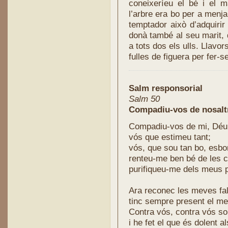
coneixeríeu el bé i el m
l’arbre era bo per a menj
temptador això d’adquirir
donà també al seu marit, 
a tots dos els ulls. Llavo
fulles de figuera per fer-se
Salm responsorial
Salm 50
Compadiu-vos de mi, Déu
vós que estimeu tant;
vós, que sou tan bo, esbo
renteu-me ben bé de les c
purifiqueu-me dels meus 
Ara reconec les meves fal
tinc sempre present el me
Contra vós, contra vós so
i he fet el que és dolent a