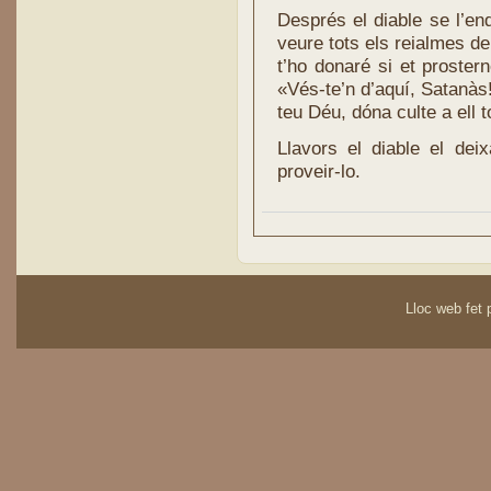
Després el diable se l’en
veure tots els reialmes del
t’ho donaré si et proster
«Vés-te’n d’aquí, Satanàs!
teu Déu, dóna culte a ell t
Llavors el diable el dei
proveir-lo.
Lloc web fet p