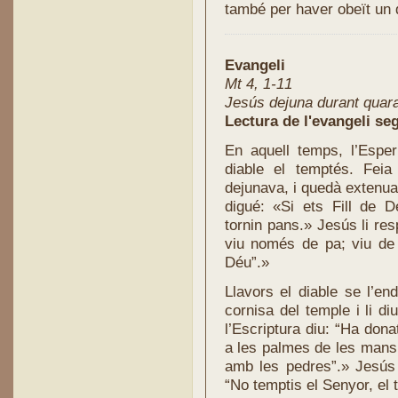
també per haver obeït un d
Evangeli
Mt 4, 1-11
Jesús dejuna durant quara
Lectura de l'evangeli se
En aquell temps, l’Esper
diable el temptés. Feia
dejunava, i quedà extenuat
digué: «Si ets Fill de 
tornin pans.» Jesús li re
viu només de pa; viu de 
Déu”.»
Llavors el diable se l’end
cornisa del temple i li diu
l’Escriptura diu: “Ha don
a les palmes de les mans
amb les pedres”.» Jesús l
“No temptis el Senyor, el 