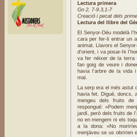
Lectura primera
Gn 2, 7-9.3,1-7
Creació i pecat dels prim
Lectura del llibre del Gè
El Senyor-Déu modelà l’ho
cara per fer-li entrar un 
animat. Llavors el Senyor-
d’orient, i va posar-hi l
va fer néixer de la terra 
fan goig de veure i donen
havia l’arbre de la vida 
mal.
La serp era el més astut 
havia fet. Digué, doncs, 
mengeu dels fruits de 
respongué: «Podem menjar
jardí, però dels fruits de 
no en mengem ni els toqu
a la dona: «No morirí
menjàveu se us obririen el