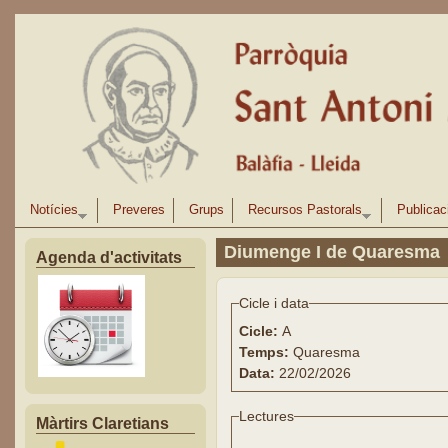
Vés al contingut
Notícies
Preveres
Grups
Recursos Pastorals
Publicac
Diumenge I de Quaresma
Agenda d'activitats
Cicle i data
Cicle:
A
Temps:
Quaresma
Data:
22/02/2026
Lectures
Màrtirs Claretians