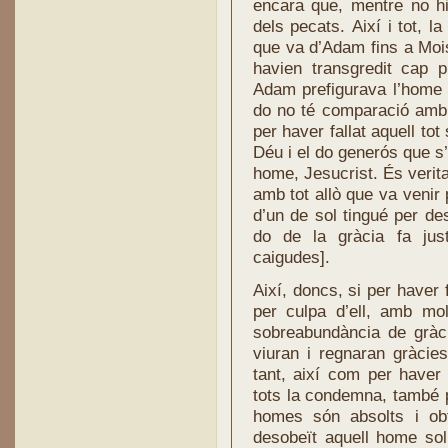
encara que, mentre no hi
dels pecats. Així i tot, l
que va d’Adam fins a Moi
havien transgredit cap 
Adam prefigurava l’home 
do no té comparació amb 
per haver fallat aquell to
Déu i el do generós que s’
home, Jesucrist. És verit
amb tot allò que va venir 
d’un de sol tingué per d
do de la gràcia fa ju
caigudes].
Així, doncs, si per haver f
per culpa d’ell, amb mo
sobreabundància de gràci
viuran i regnaran gràcie
tant, així com per haver
tots la condemna, també p
homes són absolts i ob
desobeït aquell home sol