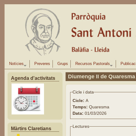
Vés al contingut
Notícies
Preveres
Grups
Recursos Pastorals
Publicac
Diumenge II de Quaresma
Agenda d'activitats
Cicle i data
Cicle:
A
Temps:
Quaresma
Data:
01/03/2026
Lectures
Màrtirs Claretians