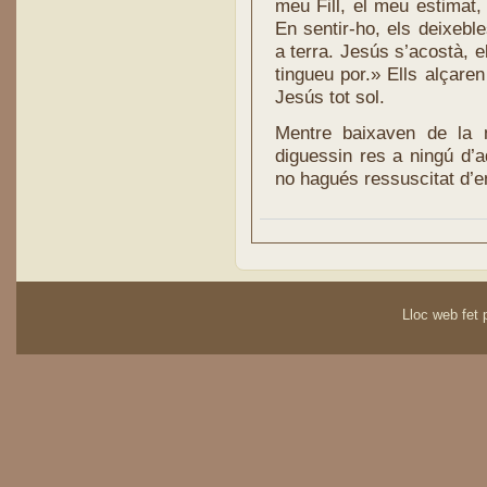
meu Fill, el meu estimat,
En sentir-ho, els deixeble
a terra. Jesús s’acostà, e
tingueu por.» Ells alçaren
Jesús tot sol.
Mentre baixaven de la
diguessin res a ningú d’aq
no hagués ressuscitat d’e
Lloc web fet p