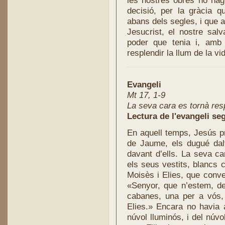
les nostres obres ho hag
decisió, per la gràcia q
abans dels segles, i que a
Jesucrist, el nostre sal
poder que tenia i, amb 
resplendir la llum de la vid
Evangeli
Mt 17, 1-9
La seva cara es tornà res
Lectura de l'evangeli se
En aquell temps, Jesús p
de Jaume, els dugué dalt
davant d’ells. La seva ca
els seus vestits, blancs 
Moisès i Elies, que conve
«Senyor, que n’estem, de 
cabanes, una per a vós,
Elies.» Encara no havia 
núvol lluminós, i del núv