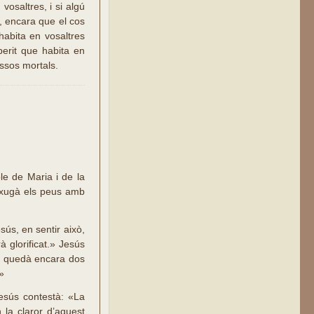
vosaltres, i si algú
s, encara que el cos
habita en vosaltres
perit que habita en
ossos mortals.
le de Maria i de la
ixugà els peus amb
ús, en sentir això,
à glorificat.» Jesús
es quedà encara dos
»
Jesús contestà: «La
la claror d’aquest