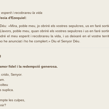
esperit i recobrareu la vida
fecia d'Ezequiel:
Déu: «Mira, poble meu, jo obriré els vostres sepulcres, us en faré sortir
el. Llavors, poble meu, quan obriré els vostres sepulcres i us en faré sort
dré el meu esperit i recobrareu la vida, i us deixaré en el vostre terri
 ho he anunciat i ho he complert.» Diu el Senyor Déu.
l
amor fidel i la redempció generosa.
 crido, Senyor.
lam.
colteu
 suplica.
ompte les culpes,
nir?