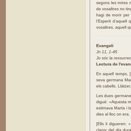
segons les mires na
de vosaltres no tin
hagi de morir per 
l’Esperit d’aquell
vosaltres, aquell q
Evangeli
Jn 11, 1-45
Jo sóc la ressurrecc
Lectura de l'eva
En aquell temps, [
seva germana Mart
els cabells. Llàtzer
Les dues germanes 
digué: «Aquesta ma
estimava Marta i l
dies al lloc on er
[Ells li digueren:
claror del dia du