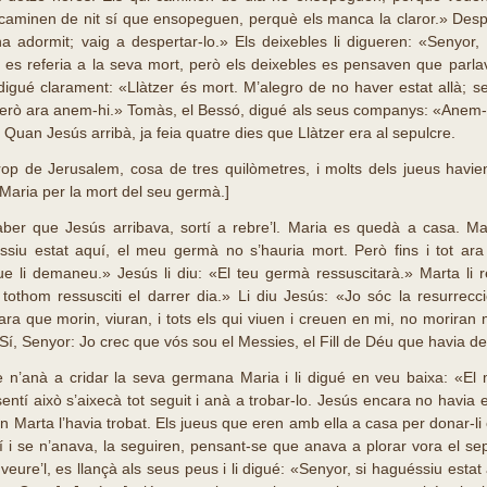
caminen de nit sí que ensopeguen, perquè els manca la claror.» Despr
ha adormit; vaig a despertar-lo.» Els deixebles li digueren: «Senyor, 
es referia a la seva mort, però els deixebles es pensaven que parlav
digué clarament: «Llàtzer és mort. M’alegro de no haver estat allà; ser
erò ara anem-hi.» Tomàs, el Bessó, digué als seus companys: «Anem-h
Quan Jesús arribà, ja feia quatre dies que Llàtzer era al sepulcre.
op de Jerusalem, cosa de tres quilòmetres, i molts dels jueus havie
 Maria per la mort del seu germà.]
ber que Jesús arribava, sortí a rebre’l. Maria es quedà a casa. Ma
ssiu estat aquí, el meu germà no s’hauria mort. Però fins i tot ar
ue li demaneu.» Jesús li diu: «El teu germà ressuscitarà.» Marta li
tothom ressusciti el darrer dia.» Li diu Jesús: «Jo sóc la resurrecció
ra que morin, viuran, i tots els qui viuen i creuen en mi, no moriran
 «Sí, Senyor: Jo crec que vós sou el Messies, el Fill de Déu que havia d
e n’anà a cridar la seva germana Maria i li digué en veu baixa: «El 
entí això s’aixecà tot seguit i anà a trobar-lo. Jesús encara no havia e
on Marta l’havia trobat. Els jueus que eren amb ella a casa per donar-li
í i se n’anava, la seguiren, pensant-se que anava a plorar vora el sep
 veure’l, es llançà als seus peus i li digué: «Senyor, si haguéssiu est