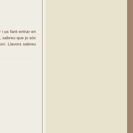
 i us faré entrar en
ir, sabreu que jo sóc
tori. Llavors sabreu