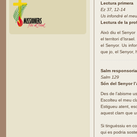
Lectura primera
Ez 37, 12-14
Us infondré el meu 
Lectura de la pro
Això diu el Senyor 
el territori d’Isra
el Senyor. Us infon
que jo, el Senyor,
Salm responsoria
Salm 129
Són del Senyor l’
Des de l’abisme us
Escolteu el meu c
Estigueu atent, es
aquest clam que us
Si tinguéssiu en c
qui es podria soste