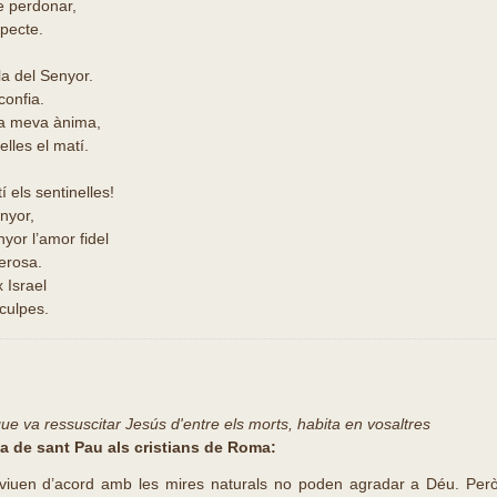
e perdonar,
specte.
la del Senyor.
confia.
la meva ànima,
elles el matí.
 els sentinelles!
nyor,
yor l’amor fidel
erosa.
x Israel
 culpes.
que va ressuscitar Jesús d'entre els morts, habita en vosaltres
ta de sant Pau als cristians de Roma:
viuen d’acord amb les mires naturals no poden agradar a Déu. Però 