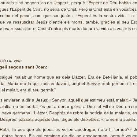
turals sinó segons les de l’esperit, perquè l’Esperit de Déu habita en 
gués l’Esperit de Crist, no seria de Crist. Però si Crist està en vosaltre
culpa del pecat, com que sou justos, l’Esperit és la vostra vida. I si 
 que va ressuscitar Jesús d’entre els morts, també, gràcies al seu Es
ue va ressuscitar el Crist d’entre els morts donarà la vida als vostres c
ió i la vida
ngeli segons sant Joan:
caigué malalt un home que es deia Llàtzer. Era de Bet-Hània, el pob
a. Maria era la qui, més endavant, ungí el Senyor amb perfum i li e
, el malalt, era el seu germà.]
enviaren a dir a Jesús: «Senyor, aquell que estimeu està malalt.» Jes
laltia no és mortal; és per a donar glòria a Déu: el Fill de Déu en ser
a seva germana i Llàtzer. Després de rebre la notícia de la malaltia, 
a. Després, passats aquests dies, digué als deixebles: «Tornem a Judea.
 «Rabí, fa poc que els jueus us volien apedregar, i ara hi torneu?» 
ra dotze hores. Els qui caminen de dia no ensopeguen, perquè veuen 