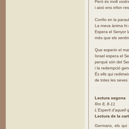
Però és molt vostr
i això ens infon re
Confio en la parau
La meva ànima hi 
Espera el Senyor 
més que els sentin
Que esperin el matí
Israel espera el Se
perquè són del Sen
i la redempció gen
És ells qui redimei
de totes les seves
Lectura segona
Rm 8, 8-11
L'Esperit d'aquell 
Lectura de la car
Germans, els qui 