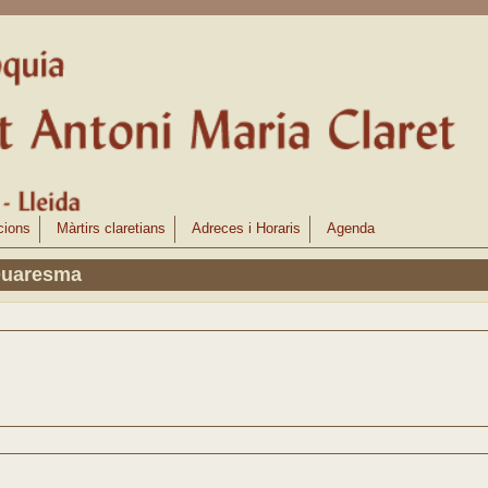
cions
Màrtirs claretians
Adreces i Horaris
Agenda
Quaresma