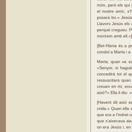
món, però els qui 
el nostre amic, s’
posarà bo.» Jesús 
Llavors Jesús els 
perquè cregueu. P
morirem amb ell.»] 
[Bet-Hània és a pr
condol a Marta i a
Marta, quan va sa
«Senyor, si hagué
concedirà tot el q
ressuscitarà quan 
creuen en mi, enca
això?» Ella li diu:
[Havent dit això s
crida.» Quan ella s
que era a l’indret 
que s’aixecava aix
on era Jesús i, en