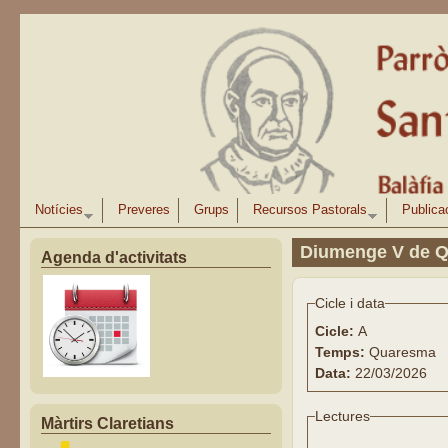
Vés al contingut
Notícies
Preveres
Grups
Recursos Pastorals
Publica
Diumenge V de 
Agenda d'activitats
Cicle i data
Cicle:
A
Temps:
Quaresma
Data:
22/03/2026
Lectures
Màrtirs Claretians