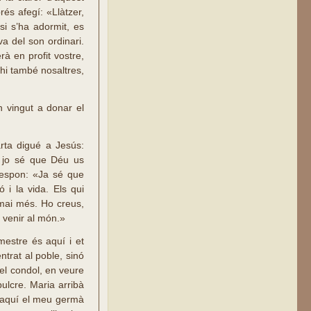
és afegí: «Llàtzer,
si s’ha adormit, es
a del son ordinari.
à en profit vostre,
i també nosaltres,
n vingut a donar el
rta digué a Jesús:
a jo sé que Déu us
 respon: «Ja sé que
 i la vida. Els qui
 mai més. Ho creus,
e venir al món.»
mestre és aquí i et
ntrat al poble, sinó
 el condol, en veure
ulcre. Maria arribà
at aquí el meu germà