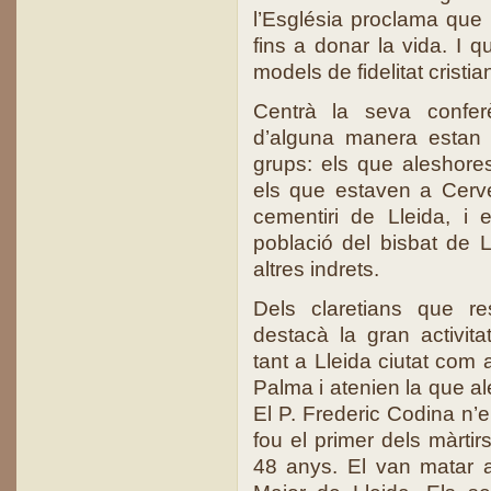
l’Església proclama que h
fins a donar la vida. I 
models de fidelitat cristia
Centrà la seva confer
d’alguna manera estan 
grups: els que aleshore
els que estaven a Cerve
cementiri de Lleida, i
població del bisbat de L
altres indrets.
Dels claretians que re
destacà la gran activi
tant a Lleida ciutat com 
Palma i atenien la que al
El P. Frederic Codina n’e
fou el primer dels màrtir
48 anys. El van matar a 