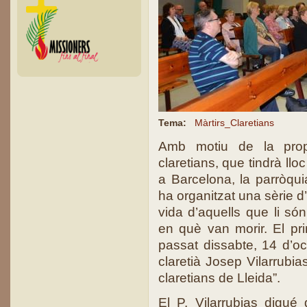
Tema:
Màrtirs_Claretians
Amb motiu de la prope
claretians, que tindrà llo
a Barcelona, la parròqui
ha organitzat una sèrie d
vida d’aquells que li só
en què van morir. El pri
passat dissabte, 14 d’oc
claretià Josep Vilarrubia
claretians de Lleida”.
El P. Vilarrubias digué 