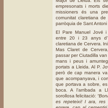
Major de Lleida. Els s
empresonats i morts die
missioners és una pr
comunitat claretiana de L
parròquia de Sant Antoni 
El Pare Manuel Jové i 
entre 20 i 23 anys d’
claretiana de Cervera. In
Mas Claret de Cervera,
passar per Ciutadilla van 
mans i peus i amunteg
portats a Lleida. Al P. Jo
però de cap manera va 
que acompanyava, i com 
que portava a sobre, es
boca. A l’arribada a L
sorollosa felicitació:
“
Bona
es repeteixi! I ara, res
enrere, cap al cementiri