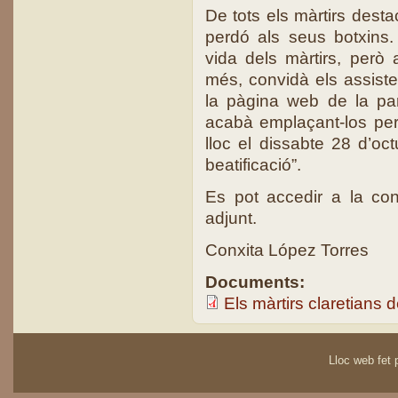
De tots els màrtirs desta
perdó als seus botxins
vida dels màrtirs, per
més, convidà els assisten
la pàgina web de la pa
acabà emplaçant-los per
lloc el dissabte 28 d’oc
beatificació”.
Es pot accedir a la co
adjunt.
Conxita López Torres
Documents:
Els màrtirs claretians d
Lloc web fet p