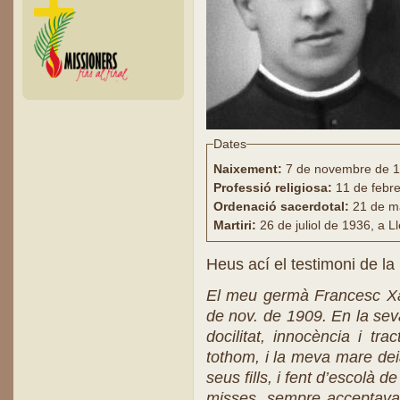
Dates
Naixement:
7 de novembre de 19
Professió religiosa:
11 de febr
Ordenació sacerdotal:
21 de m
Martiri:
26 de juliol de 1936, a L
Heus ací el testimoni de la
El meu germà Francesc Xav
de nov. de 1909. En la seva
docilitat, innocència i tr
tothom, i la meva mare dei
seus fills, i fent d’escolà 
misses, sempre acceptava 