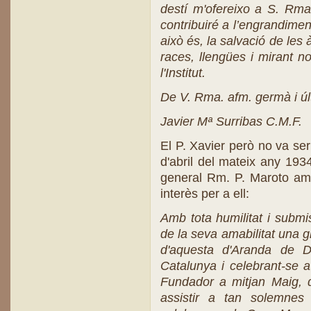
destí m'ofereixo a S. Rma
contribuiré a l’engrandimen
això és, la salvació de les
races, llengües i mirant n
l'Institut.
De V. Rma. afm. germà i úl
Javier Mª Surribas C.M.F.
El P. Xavier però no va ser
d'abril del mateix any 1934
general Rm. P. Maroto amb
interès per a ell:
Amb tota humilitat i subm
de la seva amabilitat una g
d'aquesta d'Aranda de 
Catalunya i celebrant-se a 
Fundador a mitjan Maig, d
assistir a tan solemnes