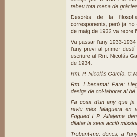
rebeu tota mena de gràcies 
Després de la filosofi
corresponents, però ja no
de maig de 1932 va rebre l
Va passar l'any 1933-1934
l'any previ al primer destí
escriure al Rm. Nicolás Ga
de 1934.
Rm. P. Nicolás García, C.M
Rm. i benamat Pare: Lleg
desigs de col·laborar al bé
Fa cosa d'un any que ja a
reviu més falaguera en v
Fogued i P. Alfajeme de
dilatar la seva acció missio
Trobant-me, doncs, a l'an