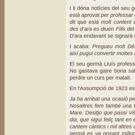
I li dóna notícies del seu
està aprovat per professar
dit que està molt content
des d’ara es diuen Fills de
D'ara endavant se signarà 
I acaba:
Pregueu molt Dé
així pugui convertir moltes
El seu germà Lluís profess
No gastava gaire bona sa
perdre un curs per malalt.
En l'Assumpció de 1923 esc
Ja ha arribat una ocasió per
Nosaltres fem també una f
Mare. Desitjo que passi Vè.
dia, que
sigui feliç tant e
cantem càntics i mil altres
germà es va posant millor