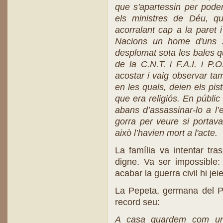
que s'apartessin per pode
els ministres de Déu, que
acorralant cap a la paret 
Nacions un home d'uns 
desplomat sota les bales qu
de la C.N.T. i F.A.I. i P.
acostar i vaig observar t
en les quals, deien els pis
que era religiós. En públ
abans d’assassinar-lo a l’e
gorra per veure si portav
això l’havien mort a l'acte.
La família va intentar tra
digne. Va ser impossible:
acabar la guerra civil hi j
La Pepeta, germana del P.
record seu:
A casa guardem com un