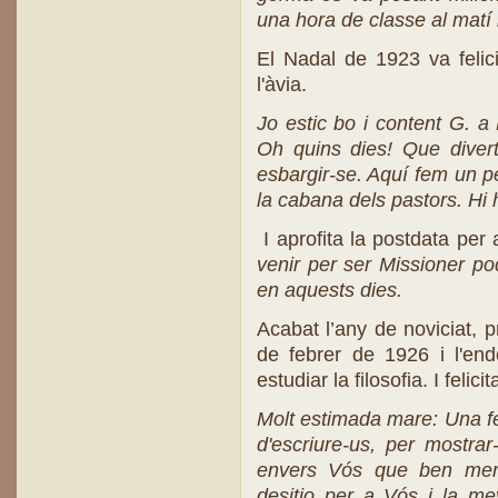
una hora de classe al matí 
El Nadal de 1923 va felic
l'àvia.
Jo estic bo i content G. 
Oh quins dies! Que divertit
esbargir-se. Aquí fem un p
la cabana dels pastors. Hi 
I aprofita la postdata per
venir per ser Missioner po
en aquests dies.
Acabat l’any de noviciat, 
de febrer de 1926 i l'en
estudiar la filosofia. I feli
Molt estimada mare: Una fe
d'escriure-us, per mostra
envers Vós que ben mere
desitjo per a Vós i la me