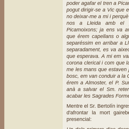
poder agafar el tren a Pica
pogut dirigir-se a Vic que 
no deixar-me a mi i perquè 
nos a Lleida amb el p
Picamoixons; ja ens va av
que érem capellans o algu
separéssim en arribar a Ll
separadament, es va aixec
que esperava. A mi em van
corona clerical i com que l
me les mans que estaven j
bosc, em van conduir a la G
érem a Almoster, el P. Sur
anà a salvar el Sm. reten
acabar les Sagrades Form
Mentre el Sr. Bertolín ingr
d'afrontar la mort gaire
presencial: