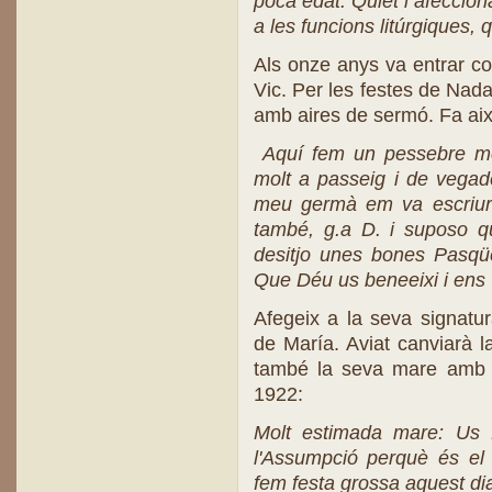
poca edat. Quiet i afecciona
a les funcions litúrgiques, q
Als onze anys va entrar co
Vic. Per les festes de Nada
amb aires de sermó. Fa aix
Aquí fem un pessebre mol
molt a passeig i de vegade
meu germà em va escriure
també, g.a D. i suposo q
desitjo unes bones Pasqüe
Que Déu us beneeixi i ens 
Afegeix a la seva signatur
de María. Aviat canviarà la P
també la seva mare amb m
1922:
Molt estimada mare: Us f
l'Assumpció perquè és el 
fem festa grossa aquest di