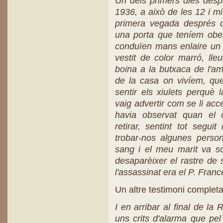
Un dels primers dies despré
1936, a això de les 12 i mi
primera vegada després d
una porta que teníem ober
conduïen mans enlaire un 
vestit de color marró, ll
boina a la butxaca de l'am
de la casa on vivíem, qu
sentir els xiulets perquè
vaig advertir com se li acc
havia observat quan el
retirar, sentint tot segui
trobar-nos algunes person
sang i el meu marit va so
desaparèixer el rastre de
l'assassinat era el P. Fran
Un altre testimoni completa 
I en arribar al final de l
uns crits d'alarma que pel