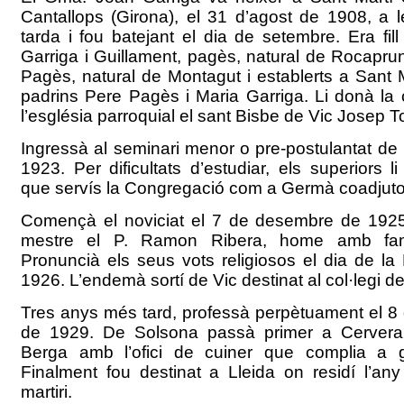
Cantallops (Girona), el 31 d’agost de 1908, a l
tarda i fou batejant el dia de setembre. Era fil
Garriga i Guillament, pagès, natural de Rocaprun
Pagès, natural de Montagut i establerts a Sant M
padrins Pere Pagès i Maria Garriga. Li donà la 
l’església parroquial el sant Bisbe de Vic Josep T
Ingressà al seminari menor o pre-postulantat de 
1923. Per dificultats d’estudiar, els superiors l
que servís la Congregació com a Germà coadjuto
Començà el noviciat el 7 de desembre de 1925
mestre el P. Ramon Ribera, home amb fa
Pronuncià els seus vots religiosos el dia de la
1926. L’endemà sortí de Vic destinat al col·legi d
Tres anys més tard, professà perpètuament el 
de 1929. De Solsona passà primer a Cervera
Berga amb l’ofici de cuiner que complia a g
Finalment fou destinat a Lleida on residí l’any
martiri.