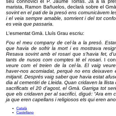
seu connovici el P. Jaume Torras. Ja a la pr
marista, Ramon Bañuelos, declarà sobre el Gmà
sovint en el pati de la presó ens comunicàvem le
i el veia sempre amable, somrient i del tot conf
es veia que passaria.
L’esmentat Gmà. Lluís Grau escriu:
Fou el meu company de cel·la a la presó. Est
que havia de sofrir la mort i es mostrava resign
Resava sovint amb el rosari que s’havia fet, d’u
tants de nusos com comptes té el rosari
. I co
veure com el treien de la cel·la. El vaig veur
haver-nos acomiadat, perquè no ens deixaven 
mitjanit. Després vaig saber que havia estat afuse
dia al cementiri de Lleida. Quan cridaven la llista 
sacrificats el 20 d’agost, el Gmà. Garriga tot se
que els cridaven per al sacrifici, digué: “Ara em c
ja que eren capellans i religiosos els qui eren an
Català
Castellano