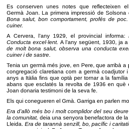
Es conserven unes notes que reflecteixen el
Germà Joan. La primera impressió de Solsona é
Bona salut, bon comportament, profés de poc.
cuiner.
A Cervera, l’any 1929, el provincial informa:
Conducta excel·lent.
A l’any següent, 1930, ja 
de molt bona salut, observa una conducta exe
cuiner i de sastre
.
Tenia un germà més jove, en Pere, que arribà a p
congregació claretiana com a germà coadjutor i
anys a Itàlia fins que optà per tornar a la família
abans que esclatés la revolta de 1936 en què
Joan donaria testimoni de la seva fe.
Els qui conegueren el Gmà. Garriga en parlen mol
Era d’allò més bo i molt complidor del seu deure
la comunitat,
deia una senyora benefactora de la
Lleida.
Era de tarannà senzill, bo, pacífic i caritat