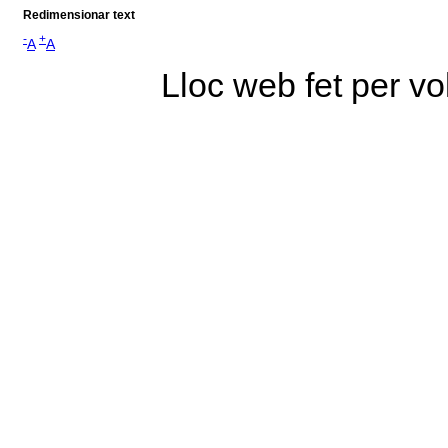
Redimensionar text
-
+
A
A
Lloc web fet per vo