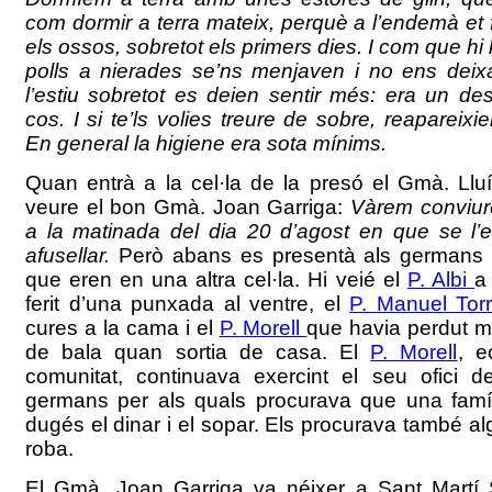
com dormir a terra mateix, perquè a l’endemà et 
els ossos, sobretot els primers dies. I com que hi 
polls a nierades se’ns menjaven i no ens deix
l’estiu sobretot es deien sentir més: era un desf
cos. I si te’ls volies treure de sobre, reapareix
En general la higiene era sota mínims.
Quan entrà a la cel·la de la presó el Gmà. Llu
veure el bon Gmà. Joan Garriga:
Vàrem conviur
a la matinada del dia 20 d’agost en que se l
afusellar.
Però abans es presentà als germans 
que eren en una altra cel·la. Hi veié el
P. Albi
a
ferit d’una punxada al ventre, el
P. Manuel Tor
cures a la cama i el
P. Morell
que havia perdut mit
de bala quan sortia de casa. El
P. Morell
, e
comunitat, continuava exercint el seu ofici de
germans per als quals procurava que una famí
dugés el dinar i el sopar. Els procurava també a
roba.
El Gmà. Joan Garriga va néixer a Sant Martí