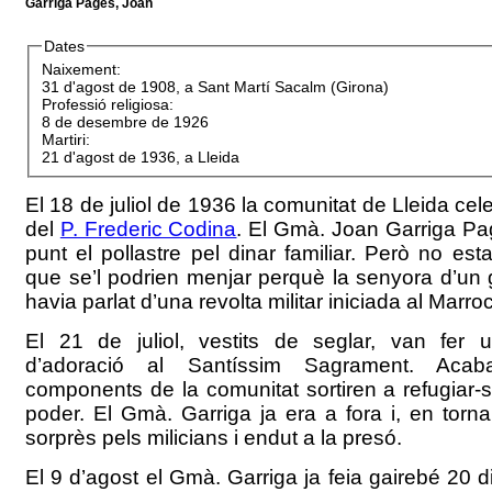
Garriga Pagès, Joan
Dates
Naixement:
31 d'agost de 1908, a Sant Martí Sacalm (Girona)
Professió religiosa:
8 de desembre de 1926
Martiri:
21 d'agost de 1936, a Lleida
El 18 de juliol de 1936 la comunitat de Lleida cel
del
P. Frederic Codina
. El Gmà. Joan Garriga Pag
punt el pollastre pel dinar familiar. Però no es
que se’l podrien menjar perquè la senyora d’un gu
havia parlat d’una revolta militar iniciada al Marroc
El 21 de juliol, vestits de seglar, van fer 
d’adoració al Santíssim Sagrament. Acaba
components de la comunitat sortiren a refugiar-
poder. El Gmà. Garriga ja era a fora i, en torna
sorprès pels milicians i endut a la presó.
El 9 d’agost el Gmà. Garriga ja feia gairebé 20 