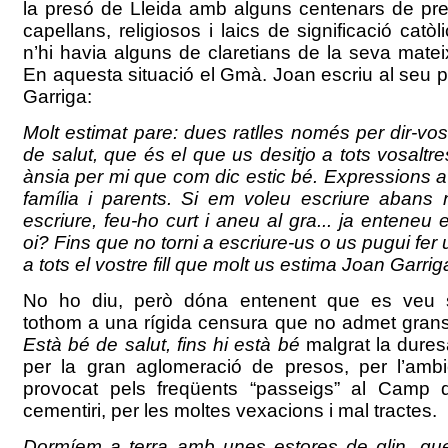
la presó de Lleida amb alguns centenars de pre
capellans, religiosos i laics de significació catòli
n’hi havia alguns de claretians de la seva matei
En aquesta situació el Gmà. Joan escriu al seu 
Garriga:
Molt estimat pare: dues ratlles només per dir-vo
de salut, que és el que us desitjo a tots vosalt
ànsia per mi que com dic estic bé. Expressions a 
família i parents. Si em voleu escriure abans 
escriure, feu-ho curt i aneu al gra... ja enteneu el
oi? Fins que no torni a escriure-us o us pugui fe
a tots el vostre fill que molt us estima Joan Garri
No ho diu, però dóna entenent que es veu
tothom a una rígida censura que no admet gran
Està bé de salut, fins hi està bé
malgrat la dures
per la gran aglomeració de presos, per l’ambi
provocat pels freqüents “passeigs” al Camp 
cementiri, per les moltes vexacions i mal tractes.
Dormíem a terra amb unes estores de glin, qu