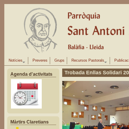
Vés al contingut
Notícies
Preveres
Grups
Recursos Pastorals
Publicac
Trobada Enllas Solidari 2
Agenda d'activitats
Màrtirs Claretians