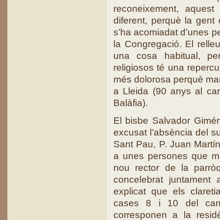
reconeixement, aquest 
diferent, perquè la gent 
s’ha acomiadat d’unes pe
la Congregació. El rell
una cosa habitual, p
religiosos té una reperc
més dolorosa perquè ma
a Lleida (90 anys al car
Balàfia).
El bisbe Salvador Giméne
excusat l’absència del su
Sant Pau, P. Juan Martín 
a unes persones que ma
nou rector de la parrò
concelebrat juntament 
explicat que els claret
cases 8 i 10 del carr
corresponen a la resid