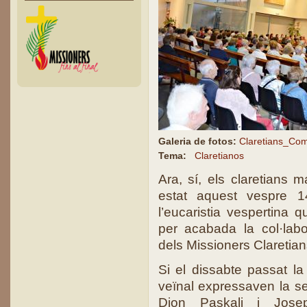
Galeria de fotos:
Claretians_Com
Tema:
Claretianos
Ara, sí, els claretians 
estat aquest vespre 
l’eucaristia vespertina 
per acabada la col·lab
dels Missioners Claretian
Si el dissabte passat la 
veïnal expressaven la s
Dion Paskali i Jose