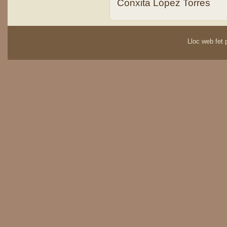
Conxita López Torres
Lloc web fet p